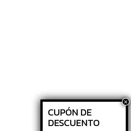
ontacto
venida de Mercurio, 27, Villanueva del
ardillo, 28229 , Madrid
elf.: (+34) 91 813 50 32
mail: info@cafecamelo.com